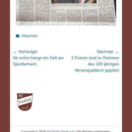
Kategorien
Allgemein
Beitragsnavigation
← Vorheriger
Nächster →
Vorheriger
Nächster
Ab sofort hängt ein Defi am
3 Events sind im Rahmen
Beitrag:
Beitrag:
Sportlerheim
des 100 jährigen
Vereinsjubiläum geplant
Copyright © 2026
SV Vaalia Vaale e.V.
. Alle Rechte vorbehalten.